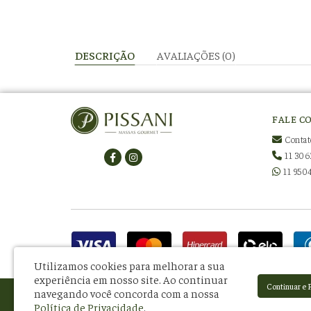
DESCRIÇÃO
AVALIAÇÕES (0)
FALE C
Contat
11 306
11 950
Utilizamos cookies para melhorar a sua
experiência em nosso site.
Ao continuar
Continuar e 
navegando você concorda com a nossa
Pissani Indústria e Comércio de Alimentos Ltda - CNPJ: 08.581.434/0001-34
Política de Privacidade
.
R. Francisco Otaviano, 71 - Mooca - São Paulo - SP - CEP: 03111-020