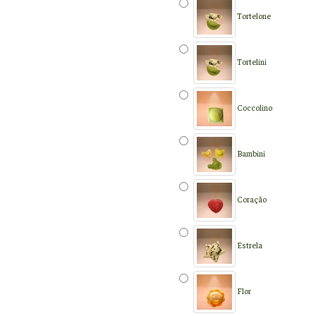
Tortelone
Tortelini
Coccolino
Bambini
Coração
Estrela
Flor