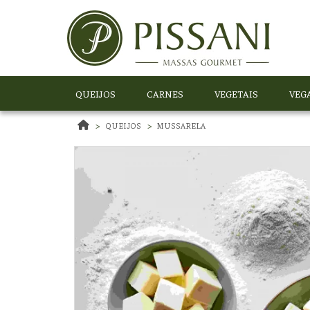
QUEIJOS
CARNES
VEGETAIS
VEG
QUEIJOS
MUSSARELA