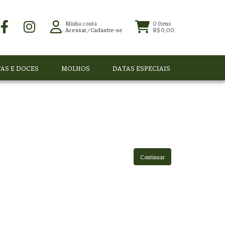
Minha conta
0
Itens
Acessar
/
Cadastre-se
R$ 0,00
AS E DOCES
MOLHOS
DATAS ESPECIAIS
Continuar