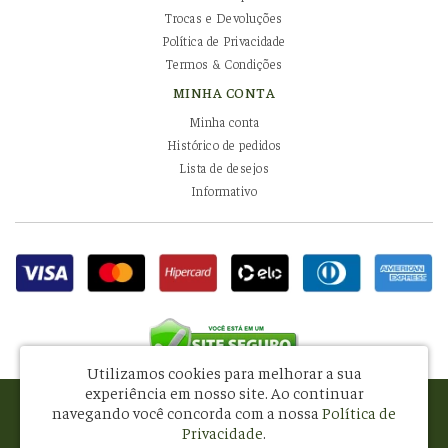
Trocas e Devoluções
Política de Privacidade
Termos & Condições
MINHA CONTA
Minha conta
Histórico de pedidos
Lista de desejos
Informativo
Utilizamos cookies para melhorar a sua
experiência em nosso site.
Ao continuar
Pissani Indústria e Comércio de Alimentos Ltda - CNPJ: 08.581.434/0001-34
navegando você concorda com a nossa
Política de
R. Francisco Otaviano, 71 - Mooca - São Paulo - SP - CEP: 03111-020
Privacidade
.