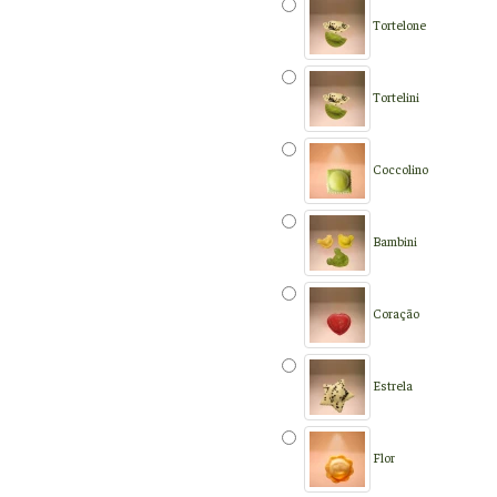
Tortelone
Tortelini
Coccolino
Bambini
Coração
Estrela
Flor