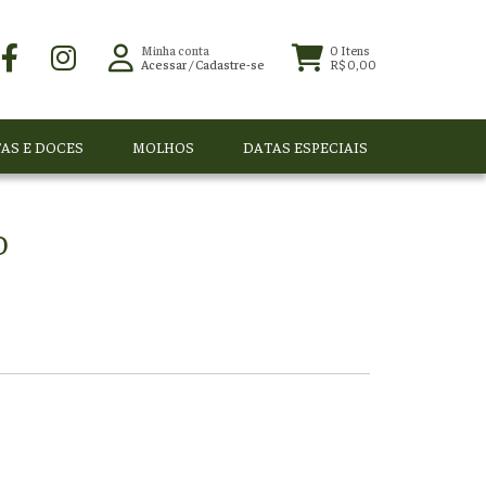
Minha conta
0
Itens
Acessar
/
Cadastre-se
R$ 0,00
AS E DOCES
MOLHOS
DATAS ESPECIAIS
O