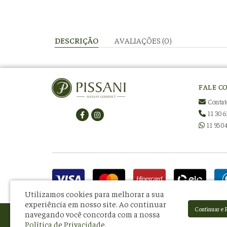
DESCRIÇÃO
AVALIAÇÕES (0)
FALE C
Contat
11 306
11 950
Utilizamos cookies para melhorar a sua
experiência em nosso site.
Ao continuar
Continuar e 
navegando você concorda com a nossa
Pissani Indústria e Comércio de Alimentos Ltda - CNPJ: 08.581.434/0001-34
Política de Privacidade
.
R. Francisco Otaviano, 71 - Mooca - São Paulo - SP - CEP: 03111-020